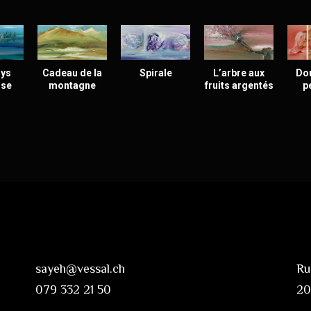
ys
Cadeau de la
Spirale
L’arbre aux
Do
ise
montagne
fruits argentés
p
sayeh@vessal.ch
Ru
079 332 21 50
20