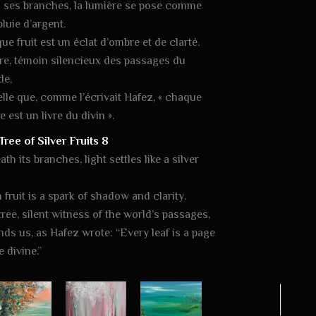
 ses branches, la lumière se pose comme
luie d’argent.
e fruit est un éclat d’ombre et de clarté.
bre, témoin silencieux des passages du
e,
elle que, comme l’écrivait Hafez, « chaque
le est un livre du divin ».
Tree of Silver Fruits 8
th its branches, light settles like a silver
fruit is a spark of shadow and clarity.
ree, silent witness of the world’s passages,
nds us, as Hafez wrote: “Every leaf is a page
e divine.”