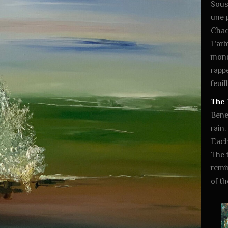
Sous
une p
Chaqu
L’ar
mond
rapp
feuil
The 
Benea
rain.
Each 
The t
remi
of th